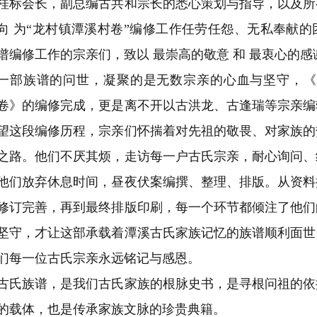
桂标会长，副总编古共和宗长的悉心策划与指导，以及所
向 为“龙村镇潭溪村卷”编修工作任劳任怨、无私奉献
谱编修工作的宗亲们，致以 最崇高的敬意 和 最衷心的感
一部族谱的问世，凝聚的是无数宗亲的心血与坚守，《
卷》的编修完成，更是离不开以古洪龙、古逢瑞等宗亲编
望这段编修历程，宗亲们怀揣着对先祖的敬畏、对家族的
之路。他们不厌其烦，走访每一户古氏宗亲，耐心询问、
他们放弃休息时间，昼夜伏案编撰、整理、排版。从资料
修订完善，再到最终排版印刷，每一个环节都倾注了他们
坚守，才让这部承载着潭溪古氏家族记忆的族谱顺利面世
们每一位古氏宗亲永远铭记与感恩。
古氏族谱，是我们古氏家族的根脉史书，是寻根问祖的依
的载体，也是传承家族文脉的珍贵典籍。