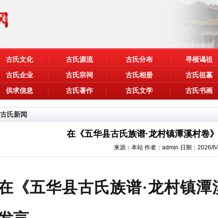
古氏文化
古氏源流
古氏分布
寻根谒祖
古氏企业
古氏宗祠
古氏相册
古氏祖墓
供求信息
古氏著作
古氏文学
古氏书画
古氏新闻
在《五华县古氏族谱·龙村镇潭溪村卷
来源：本站
作者：admin
日期：2026/6/
在《五华县古氏族谱·龙村镇潭