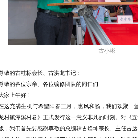
古小彬
尊敬的古桂标会长、古洪龙书记：
尊敬的各位宗亲、各位编修团队的同仁们：
大家上午好！
在这充满生机与希望阳春三月，惠风和畅，我们欢聚一堂
龙村镇潭溪村卷》正式发行这一意义非凡的时刻。对《五
版，我们首先要感谢尊敬的总编辑古焕坤宗长、主任古达