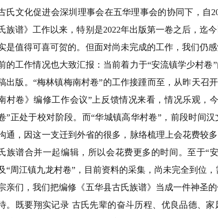
古氏文化促进会深圳理事会在五华理事会的协同下，自20
氏族谱》工作以来，特别是2022年出版第一卷之后，迄今
实是值得可喜可贺的。但面对尚未完成的工作，我们仍感
前的工作情况也大致汇报：当前着力于“安流镇学少村卷
稿出版。“梅林镇梅南村卷”的工作接踵而至，从昨天召开
南村卷》编修工作会议”上反馈情况来看，情况乐观，今
卷”正处于校对阶段。而“华城镇高华村卷”，前段时间
沟通，因这一支迁到外省的很多，脉络梳理上会花费较多
氏族谱合并一起编辑，所以会花费更多的时间。至于“安
及“周江镇九龙村卷”，目前资料的采集，尚未完全到位
宗亲们，我们把编修《五华县古氏族谱》当成一件神圣的
待。既要翔实记录 古氏先辈的奋斗历程、优良品德、家