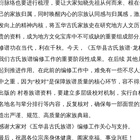
衍脉络也要进行梳理，要让大家知晓先祖从何而来、根在
己的家族归属，同时唤醒内心的宗族认同感与归属感，激
发向上的精神内核，将五华古氏家族史在研究地方人文历
贵的资料，成为地方文化宝库中不可或缺的重要组成部分
修谱功在当代，利在千秋。今天，《五华县古氏族谱·龙
我们古氏族谱编修工作的重要阶段性成果。在后续 其他
起到推进作用。在此前的编修工作中，难免有一些不尽人
中之重，因为“校对”是保障族谱质量的核心环节，容不
出版的 村卷族谱资料，要建立多层级校对机制，实行自
名地名与辈分排行等内容，反复核对，确保每一部面世的
造出严谨、规范、高质量的家族典籍。
感谢大家对《五华县古氏族谱》编修工作关心与支持。
最后，祝愿各位宗亲身体健康、阖家幸福、事业兴旺！