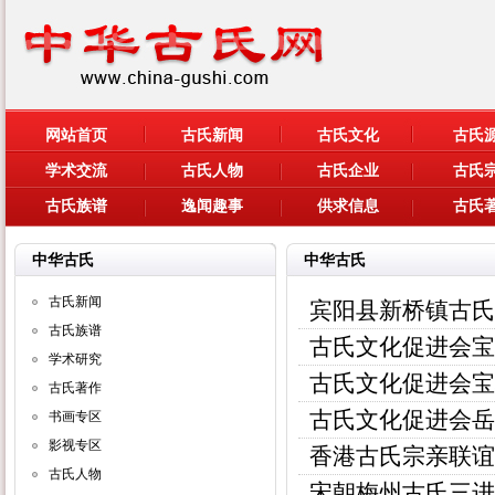
网站首页
古氏新闻
古氏文化
古氏
学术交流
古氏人物
古氏企业
古氏
古氏族谱
逸闻趣事
供求信息
古氏
中华古氏
中华古氏
古氏新闻
宾阳县新桥镇古氏
古氏族谱
古氏文化促进会宝
学术研究
古氏文化促进会宝
古氏著作
古氏文化促进会岳
书画专区
影视专区
香港古氏宗亲联谊
古氏人物
宋朝梅州古氏三进