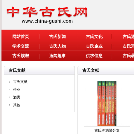
网站首页
古氏新闻
古氏文化
古氏
学术交流
古氏人物
古氏企业
古氏
古氏族谱
逸闻趣事
供求信息
古氏
古氏文献
古氏文献
古氏文献
茶业
酒类
其他
古氏渊源暨分支