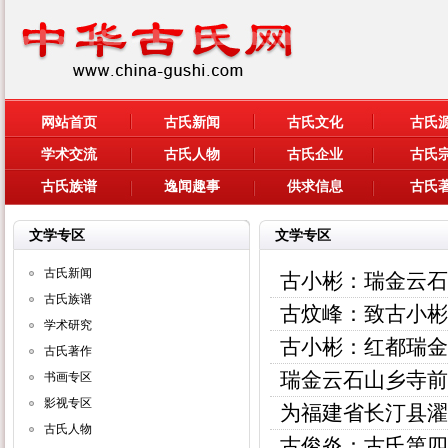
网站首页
古氏新闻
古氏文化
古氏
学术交流
古氏人物
古氏企业
古氏
古氏族谱
逸闻趣事
供求信息
古氏
文学专区
文学专区
古氏新闻
古小彬：瑞金云石
古氏族谱
古炆峰：致古小彬
学术研究
古小彬：红都瑞金
古氏著作
瑞金云石山乡寺前
书画专区
影视专区
为福建省长汀县濯
古氏人物
古俊炎：古氏第四