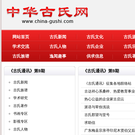
网站首页
古氏新闻
古氏文化
古氏
学术交流
古氏人物
古氏企业
古氏
古氏族谱
逸闻趣事
供求信息
古氏
《古氏通讯》第9期
《古氏通讯》第9期
古氏新闻
《古氏通讯》征集各地联络站
古氏族谱
古达祥心系桑梓、热爱教育事业
学术研究
热心公益的企业家古启云
古氏著作
派语与辈份浅说
书画专区
古氏郡望与堂号
影视专区
求助信
古氏人物
广东梅县宗亲寻印尼木贤伯父后