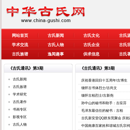
网站首页
古氏新闻
古氏文化
古氏
学术交流
古氏人物
古氏企业
古氏
古氏族谱
逸闻趣事
供求信息
古氏
《古氏通讯》第3期
《古氏通讯》第3期
古氏新闻
庆祝香港回归十五周年/古博生
古氏族谱
缅怀古书体烈士/古尚文
学术研究
缅怀古柏烈士/古新尧
古氏著作
孙中山的秘书和助手：古应芬
书画专区
毛泽东最信任的秘书：古柏
影视专区
古氏新安堂QQ群东莞聚会 庆
古氏人物
中国南康百家姓和谐城古氏宗祠