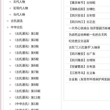
古代人物
【重庆奉节】古恒昭
近现代人物
【湖南岳阳】古继红
当代人物
【四川安岳】古剑莹
古氏源流
【四川内江】古正忠
中华古氏
一片丹心筑戏台 别开梨园万枝
《古氏通讯》第1期
为农民运动奉献一生的古天民
《古氏通讯》第2期
纪念慈父古远富
《古氏通讯》第3期
古氏“三八红旗手”人物录
《古氏通讯》第4期
【四川雅安】古广东
《古氏通讯》第5期
【四川隆昌】古维秋
《古氏通讯》第6期
【安徽繁昌】古有源
《古氏通讯》第7期
【江西寻乌】古义春
《古氏通讯》第8期
古金魁（东营市环境保护局党副
《古氏通讯》第9期
《古氏通讯》第10期
《古氏通讯》第11期
《中华古氏》第1期