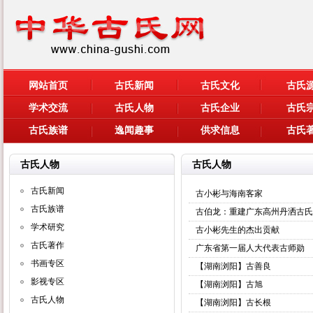
网站首页
古氏新闻
古氏文化
古氏
学术交流
古氏人物
古氏企业
古氏
古氏族谱
逸闻趣事
供求信息
古氏
古氏人物
古氏人物
古氏新闻
古小彬与海南客家
古氏族谱
古伯龙：重建广东高州丹洒古氏
学术研究
古小彬先生的杰出贡献
古氏著作
广东省第一届人大代表古师勋
书画专区
【湖南浏阳】古善良
影视专区
【湖南浏阳】古旭
古氏人物
【湖南浏阳】古长根