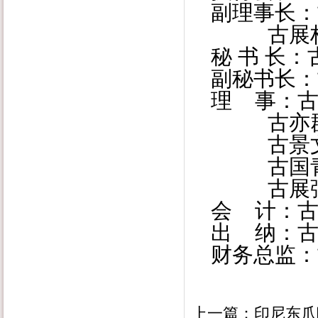
副理事长：
古展林
秘 书 长：
副秘书长：
理 事：
古
古亦群 
古景文 
古国青 
古展强
会 计：
出 纳：
财务总监：
上一篇：
印尼东爪