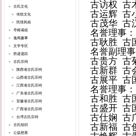
古访权 古
古氏文化
古运辉 古
传统文化
古茂华 古
民情风俗
名誉理事：
寻根谒祖
逸闻趣事
古耿胜 古
文学专区
名誉副理事
胜迹遗踪
古贵方 古
古氏宗祠
古新群 古
陕西省古氏宗祠
古展平 古
山西省古氏宗祠
江西省古氏宗祠
名誉理事：
广东省古氏宗祠
古和胜 古
安徽省古氏宗祠
古盛开 古
广西省古氏宗祠
古仕娴 古
台湾古氏宗祠
古新福 古
古氏组织
公益慈善