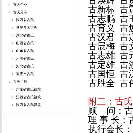
古焕辉 古
古氏企业
古新标 古
古氏分布
古志鹏 古
陕西省古氏
古育义 古
世界各国古氏
古汉君 古
湖北省古氏
山西省古氏
古展梅 古
山东省古氏
古志雄 古
河南省古氏
古定雄 古
河北省古氏
古国恒 古
重庆市古氏
古胜全 古
古氏祖坟
广东省古氏祖坟
江西省古氏祖坟
附二：古氏
陕西省古氏祖坟
顾 问：
理 事 长：
执行会长：