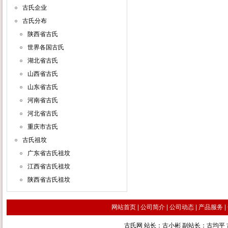
古氏企业
古氏分布
陕西省古氏
世界各国古氏
湖北省古氏
山西省古氏
山东省古氏
河南省古氏
河北省古氏
重庆市古氏
古氏祖坟
广东省古氏祖坟
江西省古氏祖坟
陕西省古氏祖坟
网站首页
|
公司简介
|
公司动态
|
产品服务
|
古氏网 站长：古小彬 副站长：古均平 古汉