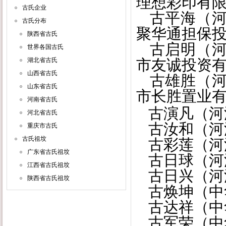
理想彩印有
古氏企业
古平海（河
古氏分布
聚华通担保
陕西省古氏
古启明（河
世界各国古氏
湖北省古氏
市友诚投资
山西省古氏
古雄胜（河
山东省古氏
市长胜置业
河南省古氏
古演凡（河
河北省古氏
古汝和（河
重庆市古氏
古氏祖坟
古彩莲（河
广东省古氏祖坟
古日球（河
江西省古氏祖坟
古日兴（河
陕西省古氏祖坟
古焕坤（中
古达祥（中
古军荣（中