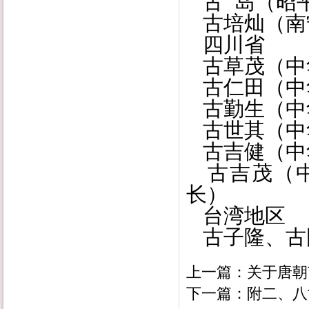
古 岛（昭
古培灿（南
四川省
古草茂（中
古仁田（中
古勤生（中
古世其（中
古吉健（中
古吉茂（中
长）
台湾地区
古子隆、古
上一篇：
关于唐朝
下一篇：
附二、八