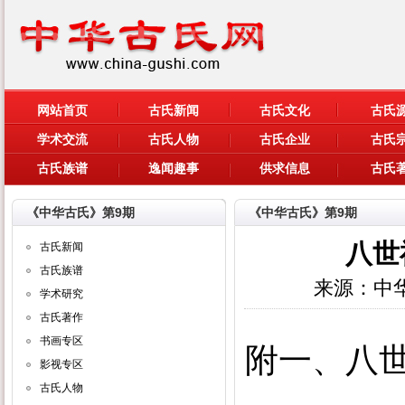
网站首页
古氏新闻
古氏文化
古氏
学术交流
古氏人物
古氏企业
古氏
古氏族谱
逸闻趣事
供求信息
古氏
《中华古氏》第9期
《中华古氏》第9期
八世
古氏新闻
古氏族谱
来源：中
学术研究
古氏著作
书画专区
附一、八
影视专区
古氏人物