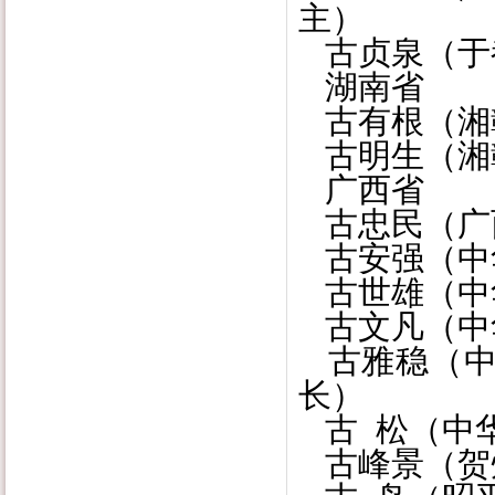
主）
古贞泉（于
湖南省
古有根（湘
古明生（湘
广西省
古忠民（广
古安强（中
古世雄（中
古文凡（中
古雅稳（中
长）
古 松（中
古峰景（贺