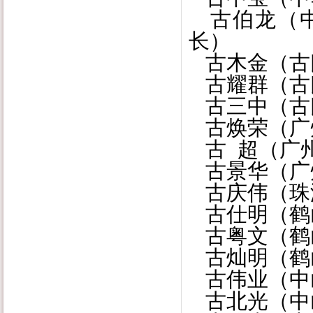
古伯龙（中
长）
古木金（古
古耀群（古
古三中（古
古焕荣（广
古 超（广
古景华（广
古庆伟（珠
古仕明（鹤
古粤文（鹤
古灿明（鹤
古伟业（中
古北光（中