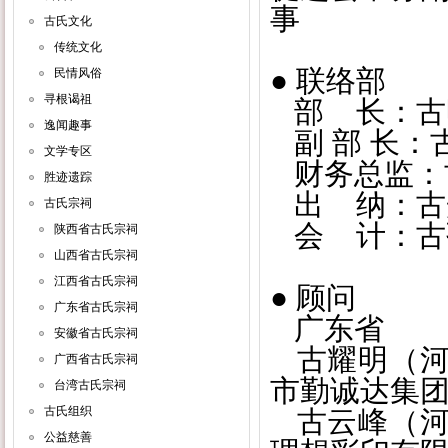
事
古氏文化
传统文化
● 联络部
民情风俗
寻根谒祖
部 长：古
逸闻趣事
副 部 长：
文学专区
财务总监：
胜迹遗踪
出 纳：古
古氏宗祠
会 计：古
陕西省古氏宗祠
山西省古氏宗祠
江西省古氏宗祠
● 顾问
广东省古氏宗祠
广东省
安徽省古氏宗祠
古耀明（河
广西省古氏宗祠
市勤诚达集
台湾古氏宗祠
古氏组织
古云峰（河
公益慈善