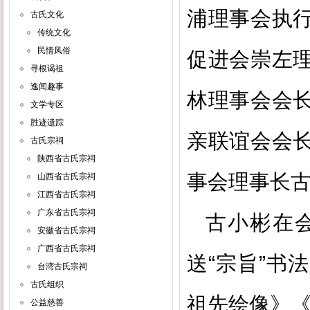
浦理事会执
古氏文化
传统文化
民情风俗
促进会崇左
寻根谒祖
逸闻趣事
林理事会会
文学专区
胜迹遗踪
亲联谊会会
古氏宗祠
陕西省古氏宗祠
事会理事长
山西省古氏宗祠
江西省古氏宗祠
广东省古氏宗祠
古小彬在
安徽省古氏宗祠
广西省古氏宗祠
送
“宗旨”书
台湾古氏宗祠
古氏组织
祖先绘像》
公益慈善