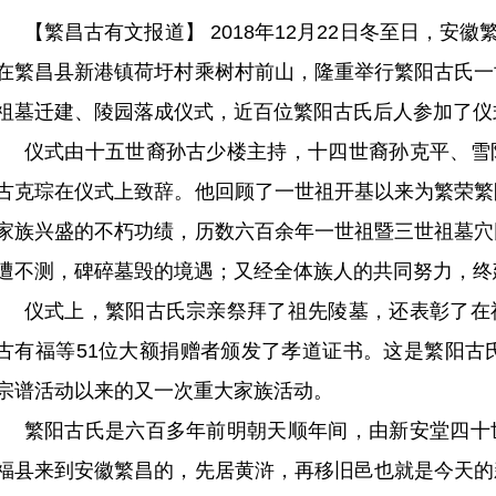
【
繁昌古
有文报道】 2018年12月22日冬至日，安徽
在繁昌县新港镇荷圩村乘树村前山，隆重举行繁阳古氏一
祖墓迁建、陵园落成仪式，近百位繁阳古氏后人参加了仪
仪式由十五世裔孙古少楼主持，十四世裔孙克平、雪
古克琮在仪式上致辞。他回顾了一世祖开基以来为繁荣繁
家族兴盛的不朽功绩，历数六百余年一世祖暨三世祖墓穴
遭不测，碑碎墓毁的境遇；又经全体族人的共同努力，终
仪式上，繁阳古氏宗亲祭拜了祖先陵墓，还表彰了在
古有福等
51位大额捐赠者颁发了孝道证书。这是繁阳古氏
宗谱活动以来的又一次重大家族活动。
繁阳古氏是六百多年前明朝天顺年间，由新安堂四十
福县来到安徽繁昌的，先居黄浒，再移旧邑也就是今天的