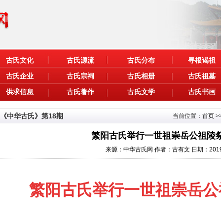
古氏文化
古氏源流
古氏分布
寻根谒祖
古氏企业
古氏宗祠
古氏相册
古氏祖墓
供求信息
古氏著作
古氏文学
古氏书画
《中华古氏》第18期
当前位置：
首页
>
繁阳古氏举行一世祖崇岳公祖陵
来源：中华古氏网
作者：古有文
日期：2019
繁阳古氏举行一世祖崇岳公