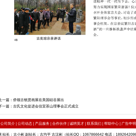
上一篇：
侨领古铣贤画展在美国硅谷展出
下一篇：
古氏文化促进会信宜茶山理事会正式成立
|
公司简介
|
公司动态
|
产品服务
|
合作伙伴
|
诚聘英才
|
联系我们
|
帮助中心
|
广告申明
 站长：古小彬 副站长：古均平 古汉彬（站长QQ：1067866642 电话：18926420