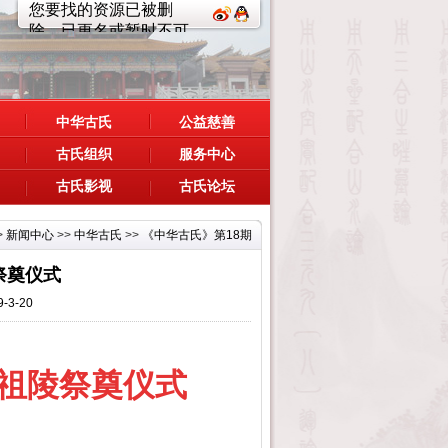
中华古氏
公益慈善
古氏组织
服务中心
古氏影视
古氏论坛
>
新闻中心
>>
中华古氏
>>
《中华古氏》第18期
祭奠仪式
-3-20
祖陵祭奠仪式