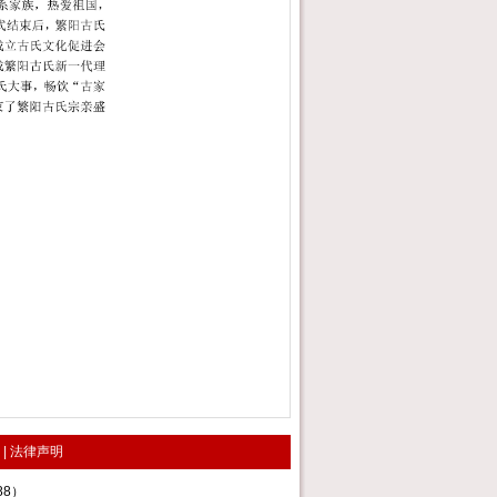
|
法律声明
988）