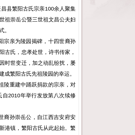
繁昌县
繁阳古氏宗亲
100余人聚集
世祖崇岳公暨三世祖文昌公夫妇
式。
阳宗亲为陵园揭碑，十四世裔孙
阳古氏，忠孝处世，诗书传家，
因时世变迁，加之动乱纷扰，屡
建成繁阳古氏先祖陵园的幸运。
祖陵重建中踊跃捐款的宗亲，对
自2010年举行发放第八次续修
世裔孙崇岳公，自江西吉安府安
新港镇，繁阳古氏从此起始。繁