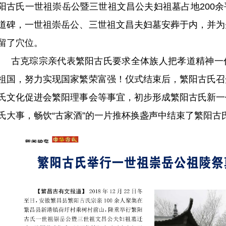
阳古氏一世祖崇岳公暨三世祖文昌公夫妇祖墓占地
200
道碑，一世祖崇岳公、三世祖文昌夫妇墓安葬于内，并为
留了穴位。
古克琮宗亲代表繁阳古氏要求全体族人把孝道精神一
祖国，努力实现国家繁荣富强！仪式结束后，繁阳古氏召
氏文化促进会繁阳理事会等事宜，初步形成繁阳古氏新一
氏大事，畅饮“古家酒”的一片推杯换盏声中结束了繁阳古