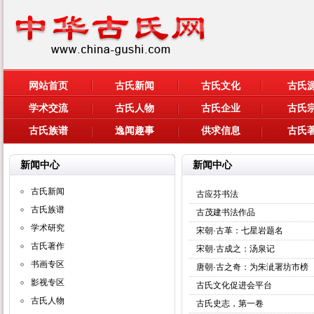
网站首页
古氏新闻
古氏文化
古氏
学术交流
古氏人物
古氏企业
古氏
古氏族谱
逸闻趣事
供求信息
古氏
新闻中心
新闻中心
古氏新闻
古应芬书法
古氏族谱
古茂建书法作品
学术研究
宋朝·古革：七星岩题名
古氏著作
宋朝·古成之：汤泉记
书画专区
唐朝·古之奇：为朱泚署坊市榜
影视专区
古氏文化促进会平台
古氏人物
古氏史志，第一卷