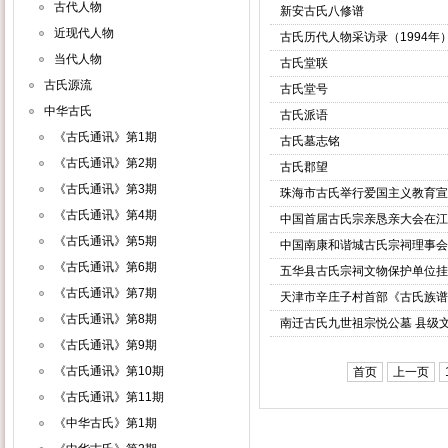
古代人物
新安古氏八修谱
近现代人物
古氏历代人物采访录（1994年
当代人物
古氏堂联
古氏源流
古氏堂号
中华古氏
古氏派语
《古氏通讯》第1期
古氏墓志铭
《古氏通讯》第2期
古氏郡望
《古氏通讯》第3期
珠海市古氏举行爱国主义教育宣
《古氏通讯》第4期
中国首届古氏宗亲恳亲大会在江
《古氏通讯》第5期
中国南康和谐城古氏宗祠理事会
《古氏通讯》第6期
五华县古氏宗祠文物保护单位挂
《古氏通讯》第7期
天津市辛庄子村首部《古氏族谱
《古氏通讯》第8期
南迁古氏九世祖宗悦公墓 县级
《古氏通讯》第9期
《古氏通讯》第10期
首页
上一页
《古氏通讯》第11期
《中华古氏》第1期