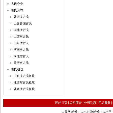
古氏企业
古氏分布
陕西省古氏
世界各国古氏
湖北省古氏
山西省古氏
山东省古氏
河南省古氏
河北省古氏
重庆市古氏
古氏祖坟
广东省古氏祖坟
江西省古氏祖坟
陕西省古氏祖坟
网站首页
|
公司简介
|
公司动态
|
产品服务
|
古氏网 站长：古小彬 副站长：古均平 古汉