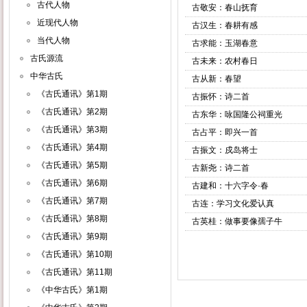
古代人物
古敬安：春山抚育
近现代人物
古汉生：春耕有感
当代人物
古求能：玉湖春意
古氏源流
古未来：农村春日
中华古氏
古从新：春望
《古氏通讯》第1期
古振怀：诗二首
《古氏通讯》第2期
古东华：咏国隆公祠重光
《古氏通讯》第3期
古占平：即兴一首
《古氏通讯》第4期
古振文：戍岛将士
《古氏通讯》第5期
古新尧：诗二首
《古氏通讯》第6期
古建和：十六字令·春
《古氏通讯》第7期
古连：学习文化爱认真
《古氏通讯》第8期
古英桂：做事要像孺子牛
《古氏通讯》第9期
《古氏通讯》第10期
《古氏通讯》第11期
《中华古氏》第1期