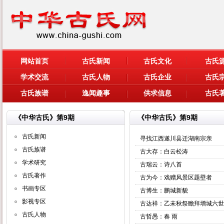
网站首页
古氏新闻
古氏文化
古氏
学术交流
古氏人物
古氏企业
古氏
古氏族谱
逸闻趣事
供求信息
古氏
《中华古氏》第9期
《中华古氏》第9期
古氏新闻
寻找江西遂川县迁湖南宗亲
古氏族谱
古大存：白云松涛
学术研究
古瑞云：诗八首
古氏著作
古为今：戏赠风景区题壁者
书画专区
古博生：鹏城新貌
影视专区
古达祥：乙未秋祭瞻拜增城六世
古氏人物
古哲愚：春 雨