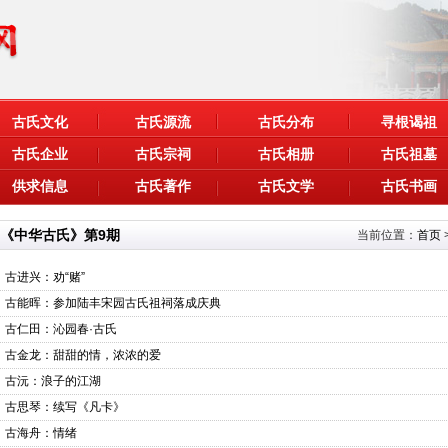
古氏文化
古氏源流
古氏分布
寻根谒祖
古氏企业
古氏宗祠
古氏相册
古氏祖墓
供求信息
古氏著作
古氏文学
古氏书画
《中华古氏》第9期
当前位置：
首页
古进兴：劝“赌”
古能晖：参加陆丰宋园古氏祖祠落成庆典
古仁田：沁园春·古氏
古金龙：甜甜的情，浓浓的爱
古沅：浪子的江湖
古思琴：续写《凡卡》
古海舟：情绪