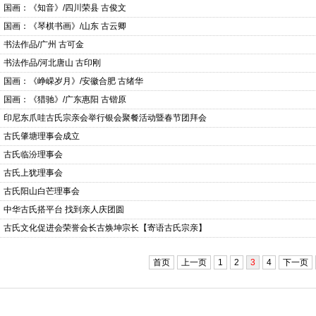
国画：《知音》/四川荣县 古俊文
国画：《琴棋书画》/山东 古云卿
书法作品/广州 古可金
书法作品/河北唐山 古印刚
国画：《峥嵘岁月》/安徽合肥 古绪华
国画：《猎驰》/广东惠阳 古锴原
印尼东爪哇古氏宗亲会举行银会聚餐活动暨春节团拜会
古氏肇塘理事会成立
古氏临汾理事会
古氏上犹理事会
古氏阳山白芒理事会
中华古氏搭平台 找到亲人庆团圆
古氏文化促进会荣誉会长古焕坤宗长【寄语古氏宗亲】
首页
上一页
1
2
3
4
下一页